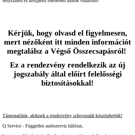
helyszínen és készpénz ellenében tudtok vásárolni!
Kérjük, hogy olvasd el figyelmesen,
mert nézőként itt minden információt
megtalálsz a Végső Összecsapásról!
Ez a rendezvény rendelkezik az új
jogszabály által előírt felelősségi
biztosításokkal!
Támogatóink, akiknek a rendezvény színvonalát köszönhetjük!
Q Service - Független autószerviz hálózat,