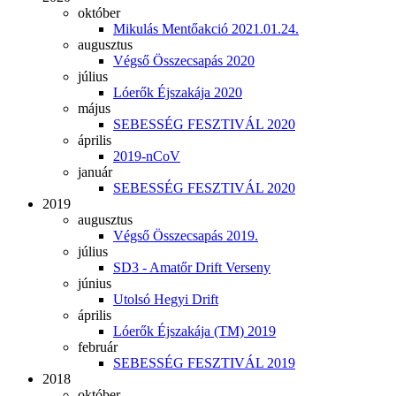
október
Mikulás Mentőakció 2021.01.24.
augusztus
Végső Összecsapás 2020
július
Lóerők Éjszakája 2020
május
SEBESSÉG FESZTIVÁL 2020
április
2019-nCoV
január
SEBESSÉG FESZTIVÁL 2020
2019
augusztus
Végső Összecsapás 2019.
július
SD3 - Amatőr Drift Verseny
június
Utolsó Hegyi Drift
április
Lóerők Éjszakája (TM) 2019
február
SEBESSÉG FESZTIVÁL 2019
2018
október