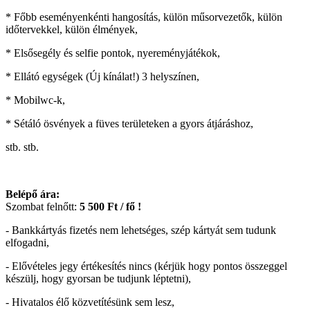
* Főbb eseményenkénti hangosítás, külön műsorvezetők, külön
időtervekkel, külön élmények,
* Elsősegély és selfie pontok, nyereményjátékok,
* Ellátó egységek (Új kínálat!) 3 helyszínen,
* Mobilwc-k,
* Sétáló ösvények a füves területeken a gyors átjáráshoz,
stb. stb.
Belépő ára:
Szombat felnőtt:
5
500 Ft / fő !
- Bankkártyás fizetés nem lehetséges, szép kártyát sem tudunk
elfogadni,
- Elővételes jegy értékesítés nincs (kérjük hogy pontos összeggel
készülj, hogy gyorsan be tudjunk léptetni),
- Hivatalos élő közvetítésünk sem lesz,