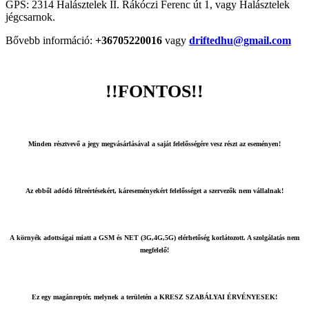
GPS: 2314 Halásztelek II. Rákóczi Ferenc út 1, vagy Halásztelek
jégcsarnok.
Bővebb információ:
+36705220016
vagy
driftedhu@gmail.com
!!FONTOS!!
Minden résztvevő a jegy megvásárlásával a saját felelősségére vesz részt az eseményen!
Az ebből adódó félreértésekért, káreseményekért felelősséget a szervezők nem vállalnak!
A környék adottságai miatt a GSM és NET (3G,4G,5G) elérhetőség korlátozott. A szolgálatás nem
megfelelő!
Ez egy magánreptér, melynek a területén a KRESZ SZABÁLYAI ÉRVÉNYESEK!