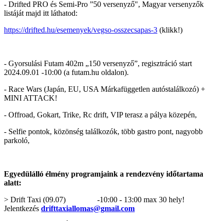
- Drifted PRO és Semi-Pro ”50 versenyző", Magyar versenyzők
listáját majd itt láthatod:
https://drifted.hu/esemenyek/vegso-osszecsapas-3
(klikk!)
- Gyorsulási Futam 402m „150 versenyző”, regisztráció start
2024.09.01 -10:00 (a futam.hu oldalon).
- Race Wars (Japán, EU, USA Márkafüggetlen autóstalálkozó) +
MINI ATTACK!
- Offroad, Gokart, Trike, Rc drift, VIP terasz a pálya közepén,
- Selfie pontok, közönség találkozók, több gastro pont, nagyobb
parkoló,
Egyedülálló élmény programjaink a rendezvény időtartama
alatt:
> Drift Taxi (09.07) -10:00 - 13:00 max 30 hely!
Jelentkezés
drifttaxiallomas@gmail.com