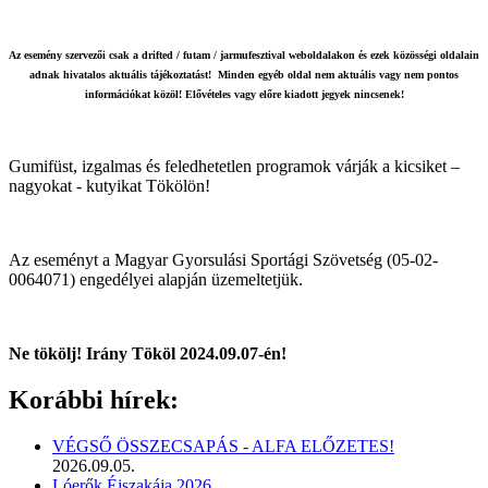
Az esemény szervezői csak a drifted / futam / jarmufesztival weboldalakon és ezek közösségi oldalain
adnak hivatalos aktuális tájékoztatást! Minden egyéb oldal nem aktuális vagy nem pontos
információkat közöl! Elővételes vagy előre kiadott jegyek nincsenek!
Gumifüst, izgalmas és feledhetetlen programok várják a kicsiket –
nagyokat - kutyikat Tökölön!
Az eseményt a Magyar Gyorsulási Sportági Szövetség (05-02-
0064071) engedélyei alapján üzemeltetjük.
Ne tökölj! Irány Tököl 2024.09.07-én!
Korábbi hírek:
VÉGSŐ ÖSSZECSAPÁS - ALFA ELŐZETES!
2026.09.05.
Lóerők Éjszakája 2026