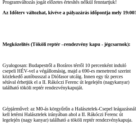
Programváltozás jogát előzetes értesítés nélkül fenntartjuk!
Az Időterv változhat, kivéve a pályazárás időpontja mely 19:00!
Megközelítés (Tököli reptér –rendezvény kapu - jégcsarnok):
Gyalogosan: Budapestről a Boráros térről 10 percenként induló
csepeli HÉV-vel a végállomásig, majd a 690-es menetrend szerint
közlekedő autóbusszal a Diófasor utcáig. Innen egy tíz perces
sétával érhetjük el a II. Rákóczi Ferenc út legelején (nagykanyar)
található tököli reptér rendezvénykapuját.
Gépjárművel: az M0-ás körgyűrűn a Halásztelek-Csepel leágazásnál
kell letérni Halásztelek irányában ahol a II. Rákóczi Ferenc út
legelején (nagy kanyar) található a tököli reptér rendezvénykapuja.