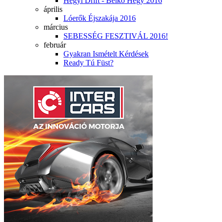
Hegyi Drift - Bélkő Hegy 2016
április
Lóerők Éjszakája 2016
március
SEBESSÉG FESZTIVÁL 2016!
február
Gyakran Ismételt Kérdések
Ready Tú Füst?