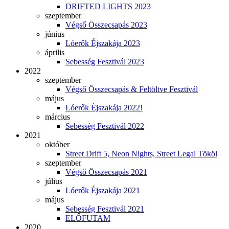
DRIFTED LIGHTS 2023
szeptember
Végső Összecsapás 2023
június
Lóerők Éjszakája 2023
április
Sebesség Fesztivál 2023
2022
szeptember
Végső Összecsapás & Feltöltve Fesztivál
május
Lóerők Éjszakája 2022!
március
Sebesség Fesztivál 2022
2021
október
Street Drift 5, Neon Nights, Street Legal Tököl
szeptember
Végső Összecsapás 2021
július
Lóerők Éjszakája 2021
május
Sebesség Fesztivál 2021
ELŐFUTAM
2020