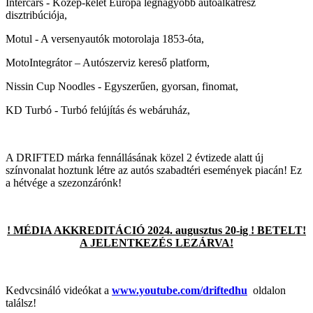
Intercars - Közép-kelet Európa legnagyobb autóalkatrész
disztribúciója,
Motul - A versenyautók motorolaja 1853-óta,
MotoIntegrátor – Autószerviz kereső platform,
Nissin Cup Noodles - Egyszerűen, gyorsan, finomat,
KD Turbó - Turbó felújítás és webáruház,
A DRIFTED márka fennállásának közel 2 évtizede alatt új
színvonalat hoztunk létre az autós szabadtéri események piacán! Ez
a hétvége a szezonzárónk!
! MÉDIA AKKREDITÁCIÓ 2024. augusztus 20-ig ! BETELT!
A JELENTKEZÉS LEZÁRVA!
Kedvcsináló videókat a
www.youtube.com/driftedhu
oldalon
találsz!