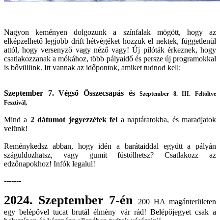
Nagyon keményen dolgozunk a színfalak mögött, hogy az
elképzelhető legjobb drift hétvégéket hozzuk el nektek, függetlenül
attól, hogy versenyző vagy néző vagy! Új pilóták érkeznek, hogy
csatlakozzanak a mókához, több pályaidő és persze új programokkal
is bővülünk. Itt vannak az időpontok, amiket tudnod kell:
Szeptember 7. Végső Összecsapás és
Szeptember 8. III. Feltöltve
Fesztivál,
Mind a
2
dátumot jegyezzétek fel
a naptáratokba, és maradjatok
velünk!
Reménykedsz abban, hogy idén a barátaiddal együtt a pályán
száguldozhatsz, vagy gumit füstölhetsz? Csatlakozz az
edzőnapokhoz! Infók legalul!
-------
2024. Szeptember 7-én
200 HA magánterületen
egy belépővel tucat brutál élmény vár rád! Belépőjegyet csak a