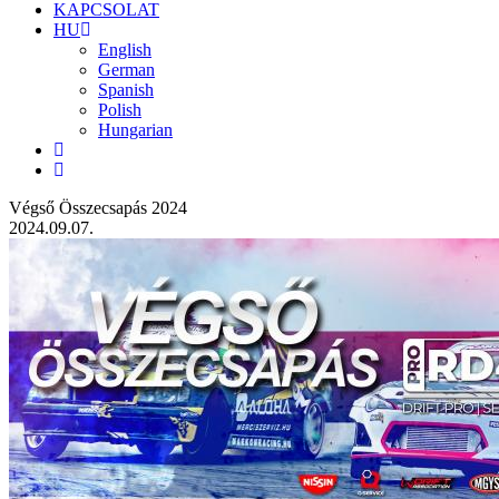
KAPCSOLAT
HU
English
German
Spanish
Polish
Hungarian
Végső Összecsapás 2024
2024.09.07.