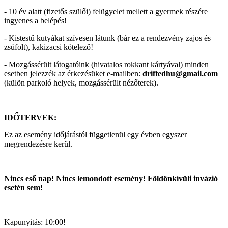
- 10 év alatt (fizetős szülői) felügyelet mellett a gyermek részére
ingyenes a belépés!
- Kistestű kutyákat szívesen látunk (bár ez a rendezvény zajos és
zsúfolt), kakizacsi kötelező!
- Mozgássérült látogatóink (hivatalos rokkant kártyával) minden
esetben jelezzék az érkezésüket e-mailben:
driftedhu@gmail.com
(külön parkoló helyek, mozgássérült nézőterek).
IDŐTERVEK:
Ez az esemény időjárástól függetlenül egy évben egyszer
megrendezésre kerül.
Nincs eső nap! Nincs lemondott esemény! Földönkívüli invázió
esetén sem!
Kapunyitás: 10:00!