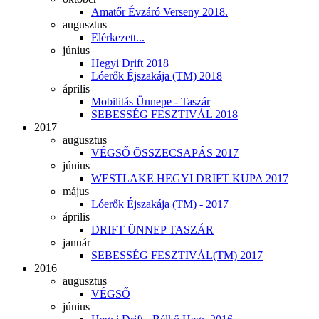
Amatőr Évzáró Verseny 2018.
augusztus
Elérkezett...
június
Hegyi Drift 2018
Lóerők Éjszakája (TM) 2018
április
Mobilitás Ünnepe - Taszár
SEBESSÉG FESZTIVÁL 2018
2017
augusztus
VÉGSŐ ÖSSZECSAPÁS 2017
június
WESTLAKE HEGYI DRIFT KUPA 2017
május
Lóerők Éjszakája (TM) - 2017
április
DRIFT ÜNNEP TASZÁR
január
SEBESSÉG FESZTIVÁL(TM) 2017
2016
augusztus
VÉGSŐ
június