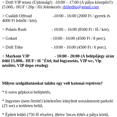
> Drift VIP terasz (Újdonság!) -10:00 – 17:00 (A pálya közepén!!)
(5.000,- HUF / 20p / fő) Jelenkezés:
driftedhu@gmail.com
> Családi Offroad -10:00 - 16:00 (2000 Ft / gyerek és
4000 Ft felnőtt / kör),
> Polaris Rush - 10:00 – 16:00 (8500 Ft / fő / kör),
> Gokart - 10:00 - 16:00 (4500 Ft / 8 perc),
> Drift Trike - 10:00 - 16:00 (4500 Ft / 6 perc),
>
Markom VIP - 10:00 - 20:00 (A belépőjegy árán
felül 15.000,- HUF / fő "Étel, ital fogyasztás, VIP wc, Vip
nézőtér, VIP depo részleg)
Milyen szolgáltatásokat találsz egy volt katonai reptéren?
* 6 soros gépkocsi beléptetés,
* Ingyenes (nem őrzött!) kötelezően irányított sorszámozott parkoló
(25 sor) a területen belül,
* Épített lelátó (750 fő részére), illetve 5m-es töltés a pálya körül,