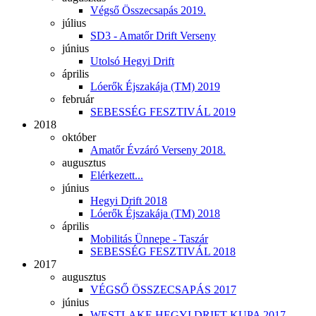
Végső Összecsapás 2019.
július
SD3 - Amatőr Drift Verseny
június
Utolsó Hegyi Drift
április
Lóerők Éjszakája (TM) 2019
február
SEBESSÉG FESZTIVÁL 2019
2018
október
Amatőr Évzáró Verseny 2018.
augusztus
Elérkezett...
június
Hegyi Drift 2018
Lóerők Éjszakája (TM) 2018
április
Mobilitás Ünnepe - Taszár
SEBESSÉG FESZTIVÁL 2018
2017
augusztus
VÉGSŐ ÖSSZECSAPÁS 2017
június
WESTLAKE HEGYI DRIFT KUPA 2017