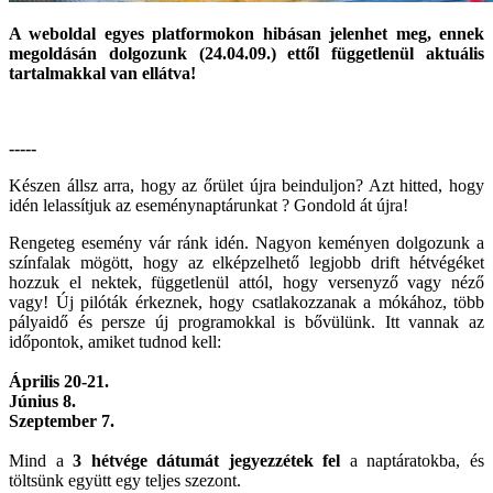
A weboldal egyes platformokon hibásan jelenhet meg, ennek
megoldásán dolgozunk (24.04.09.) ettől függetlenül aktuális
tartalmakkal van ellátva!
-----
Készen állsz arra, hogy az őrület újra beinduljon? Azt hitted, hogy
idén lelassítjuk az eseménynaptárunkat ? Gondold át újra!
Rengeteg esemény vár ránk idén. Nagyon keményen dolgozunk a
színfalak mögött, hogy az elképzelhető legjobb drift hétvégéket
hozzuk el nektek, függetlenül attól, hogy versenyző vagy néző
vagy! Új pilóták érkeznek, hogy csatlakozzanak a mókához, több
pályaidő és persze új programokkal is bővülünk. Itt vannak az
időpontok, amiket tudnod kell:
Április 20-21.
Június 8.
Szeptember 7.
Mind a
3 hétvége dátumát jegyezzétek fel
a naptáratokba, és
töltsünk együtt egy teljes szezont.