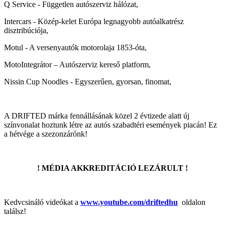
Q Service - Független autószerviz hálózat,
Intercars - Közép-kelet Európa legnagyobb autóalkatrész
disztribúciója,
Motul - A versenyautók motorolaja 1853-óta,
MotoIntegrátor – Autószerviz kereső platform,
Nissin Cup Noodles - Egyszerűen, gyorsan, finomat,
A DRIFTED márka fennállásának közel 2 évtizede alatt új
színvonalat hoztunk létre az autós szabadtéri események piacán! Ez
a hétvége a szezonzárónk!
! MÉDIA AKKREDITÁCIÓ LEZÁRULT !
Kedvcsináló videókat a
www.youtube.com/driftedhu
oldalon
találsz!