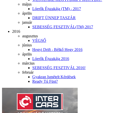
május
Lóerők Éjszakája (TM) - 2017
április
DRIFT ÜNNEP TASZÁR
január
SEBESSÉG FESZTIVÁL(TM) 2017
2016
augusztus
VÉGSŐ
június
Hegyi Drift - Bélkő Hegy 2016
április
Lóerők Éjszakája 2016
március
SEBESSÉG FESZTIVÁL 2016!
február
Gyakran Ismételt Kérdések
Ready Tú Füst?