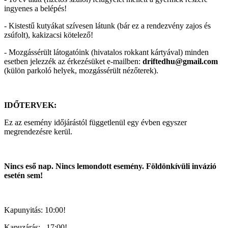
ingyenes a belépés!
- Kistestű kutyákat szívesen látunk (bár ez a rendezvény zajos és
zsúfolt), kakizacsi kötelező!
- Mozgássérült látogatóink (hivatalos rokkant kártyával) minden
esetben jelezzék az érkezésüket e-mailben:
driftedhu@gmail.com
(külön parkoló helyek, mozgássérült nézőterek).
IDŐTERVEK:
Ez az esemény időjárástól függetlenül egy évben egyszer
megrendezésre kerül.
Nincs eső nap. Nincs lemondott esemény. Földönkívüli invázió
esetén sem!
Kapunyitás: 10:00!
Kapuzárás: 17:00!