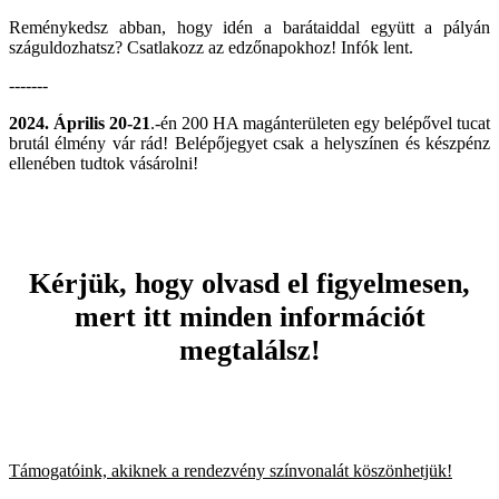
Reménykedsz abban, hogy idén a barátaiddal együtt a pályán
száguldozhatsz? Csatlakozz az edzőnapokhoz! Infók lent.
-------
2024. Április 20-21
.-én 200 HA magánterületen egy belépővel tucat
brutál élmény vár rád! Belépőjegyet csak a helyszínen és készpénz
ellenében tudtok vásárolni!
Kérjük, hogy olvasd el figyelmesen,
mert itt minden információt
megtalálsz!
Támogatóink, akiknek a rendezvény színvonalát köszönhetjük!