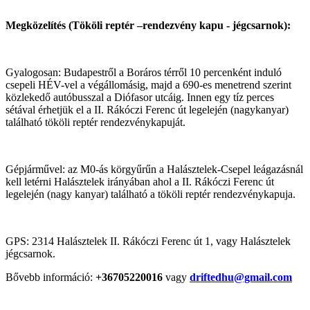
Megközelítés (Tököli reptér –rendezvény kapu - jégcsarnok):
Gyalogosan: Budapestről a Boráros térről 10 percenként induló
csepeli HÉV-vel a végállomásig, majd a 690-es menetrend szerint
közlekedő autóbusszal a Diófasor utcáig. Innen egy tíz perces
sétával érhetjük el a II. Rákóczi Ferenc út legelején (nagykanyar)
található tököli reptér rendezvénykapuját.
Gépjárművel: az M0-ás körgyűrűn a Halásztelek-Csepel leágazásnál
kell letérni Halásztelek irányában ahol a II. Rákóczi Ferenc út
legelején (nagy kanyar) található a tököli reptér rendezvénykapuja.
GPS: 2314 Halásztelek II. Rákóczi Ferenc út 1, vagy Halásztelek
jégcsarnok.
Bővebb információ:
+36705220016
vagy
driftedhu@gmail.com