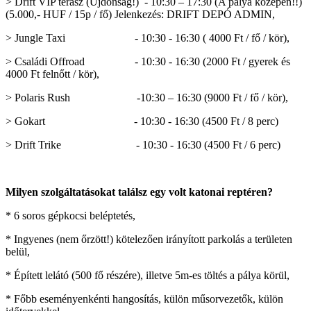
> Drift VIP terasz (Újdonság!) - 10:30 – 17:30 (A pálya közepén!!)
(5.000,- HUF / 15p / fő) Jelenkezés: DRIFT DEPÓ ADMIN,
> Jungle Taxi - 10:30 - 16:30 ( 4000 Ft / fő / kör),
> Családi Offroad - 10:30 - 16:30 (2000 Ft / gyerek és
4000 Ft felnőtt / kör),
> Polaris Rush -10:30 – 16:30 (9000 Ft / fő / kör),
> Gokart - 10:30 - 16:30 (4500 Ft / 8 perc)
> Drift Trike - 10:30 - 16:30 (4500 Ft / 6 perc)
Milyen szolgáltatásokat találsz egy volt katonai reptéren?
* 6 soros gépkocsi beléptetés,
* Ingyenes (nem őrzött!) kötelezően irányított parkolás a területen
belül,
* Épített lelátó (500 fő részére), illetve 5m-es töltés a pálya körül,
* Főbb eseményenkénti hangosítás, külön műsorvezetők, külön