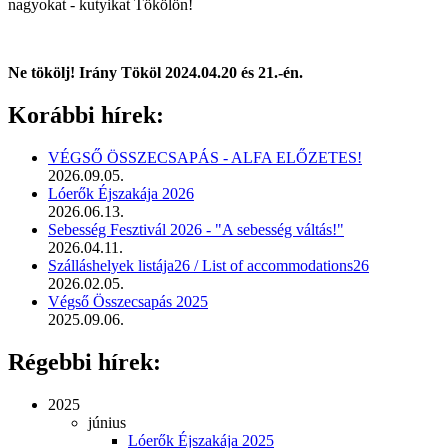
nagyokat - kutyikat Tökölön!
Ne tökölj! Irány Tököl 2024.04.20 és 21.-én.
Korábbi hírek:
VÉGSŐ ÖSSZECSAPÁS - ALFA ELŐZETES!
2026.09.05.
Lóerők Éjszakája 2026
2026.06.13.
Sebesség Fesztivál 2026 - "A sebesség váltás!"
2026.04.11.
Szálláshelyek listája26 / List of accommodations26
2026.02.05.
Végső Összecsapás 2025
2025.09.06.
Régebbi hírek:
2025
június
Lóerők Éjszakája 2025