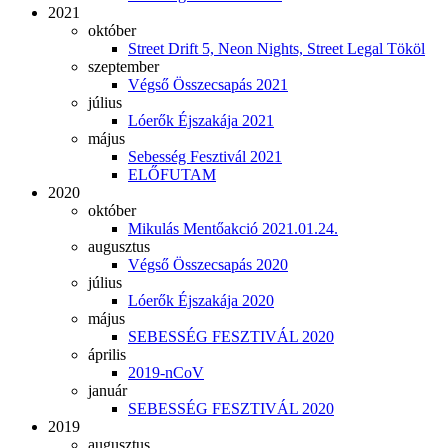
2021
október
Street Drift 5, Neon Nights, Street Legal Tököl
szeptember
Végső Összecsapás 2021
július
Lóerők Éjszakája 2021
május
Sebesség Fesztivál 2021
ELŐFUTAM
2020
október
Mikulás Mentőakció 2021.01.24.
augusztus
Végső Összecsapás 2020
július
Lóerők Éjszakája 2020
május
SEBESSÉG FESZTIVÁL 2020
április
2019-nCoV
január
SEBESSÉG FESZTIVÁL 2020
2019
augusztus