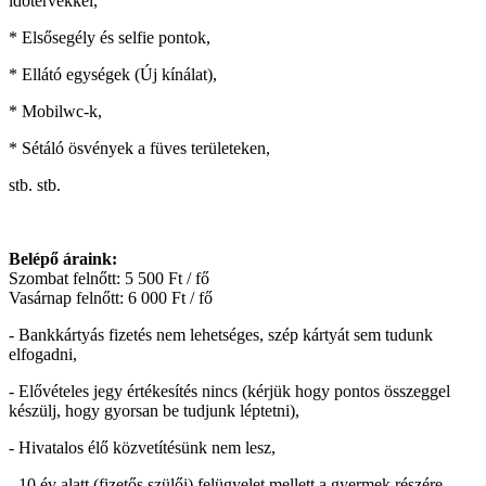
időtervekkel,
* Elsősegély és selfie pontok,
* Ellátó egységek (Új kínálat),
* Mobilwc-k,
* Sétáló ösvények a füves területeken,
stb. stb.
Belépő áraink:
Szombat felnőtt: 5 500 Ft / fő
Vasárnap felnőtt: 6 000 Ft / fő
- Bankkártyás fizetés nem lehetséges, szép kártyát sem tudunk
elfogadni,
- Elővételes jegy értékesítés nincs (kérjük hogy pontos összeggel
készülj, hogy gyorsan be tudjunk léptetni),
- Hivatalos élő közvetítésünk nem lesz,
- 10 év alatt (fizetős szülői) felügyelet mellett a gyermek részére