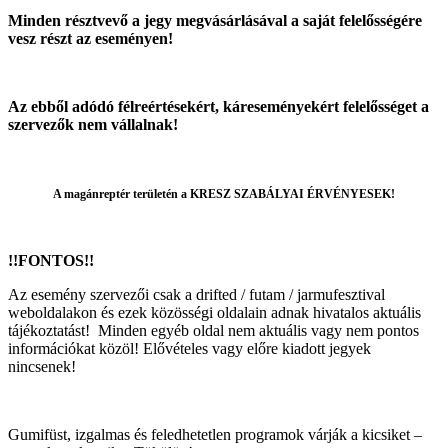
Minden résztvevő a jegy megvásárlásával a saját felelősségére
vesz részt az eseményen!
Az ebből adódó félreértésekért, káreseményekért felelősséget a
szervezők nem vállalnak!
A magánreptér területén a KRESZ SZABÁLYAI ÉRVÉNYESEK!
!!FONTOS!!
Az esemény szervezői csak a drifted / futam / jarmufesztival
weboldalakon és ezek közösségi oldalain adnak hivatalos aktuális
tájékoztatást! Minden egyéb oldal nem aktuális vagy nem pontos
információkat közöl! Elővételes vagy előre kiadott jegyek
nincsenek!
Gumifüst, izgalmas és feledhetetlen programok várják a kicsiket –