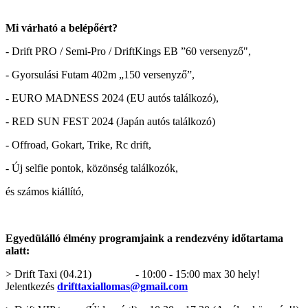
Mi várható a belépőért?
- Drift PRO / Semi-Pro / DriftKings EB ”60 versenyző",
- Gyorsulási Futam 402m „150 versenyző”,
- EURO MADNESS 2024 (EU autós találkozó),
- RED SUN FEST 2024 (Japán autós találkozó)
- Offroad, Gokart, Trike, Rc drift,
- Új selfie pontok, közönség találkozók,
és számos kiállító,
Egyedülálló élmény programjaink a rendezvény időtartama
alatt:
> Drift Taxi (04.21) - 10:00 - 15:00 max 30 hely!
Jelentkezés
drifttaxiallomas@gmail.com