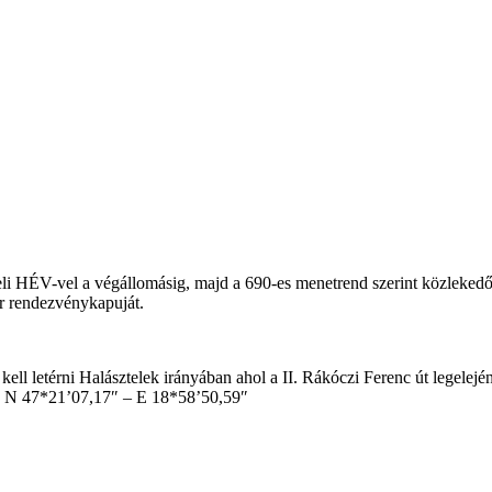
li HÉV-vel a végállomásig, majd a 690-es menetrend szerint közlekedő a
tér rendezvénykapuját.
ll letérni Halásztelek irányában ahol a II. Rákóczi Ferenc út legelején
S: N 47*21’07,17″ – E 18*58’50,59″