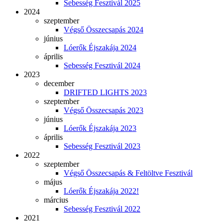
Sebesség Fesztivál 2025
2024
szeptember
Végső Összecsapás 2024
június
Lóerők Éjszakája 2024
április
Sebesség Fesztivál 2024
2023
december
DRIFTED LIGHTS 2023
szeptember
Végső Összecsapás 2023
június
Lóerők Éjszakája 2023
április
Sebesség Fesztivál 2023
2022
szeptember
Végső Összecsapás & Feltöltve Fesztivál
május
Lóerők Éjszakája 2022!
március
Sebesség Fesztivál 2022
2021