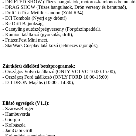
- DRIFTED SHOW (Tűzes hangulatok, motoros-kamionos bemutatók,
- DRAG SHOW (Tüzes hangulatok, Drón verseny és bemutató),
- Drift ToTó a Metlife standon (Zöld R34)
- DJI Tombola (Nyerj egy drónt!)
- Rc Drift Bajnokság,
- Carstyling autószépségverseny (Forgószínpaddal),
- Kamion találkozó (gyorsulás, drift),
- FritzenFest Mini meet,
- StarWars Cosplay találkozó (Jelmezes rajongók),
Zártkörű délelötti betétprogramok:
- Országos Volvo találkozó (ONLY VOLVO 10:00-15:00),
- Országos Ford találkozó (ONLY FORD 10:00-15:00),
- DJI DRÓN Majális (10:00 - 14:30),
Ellátó egységek (V1.1):
- SzarvasBurger
- Hambuverda
- Giorgio
- Kolbászda
- JaniGabi Grill
- Kolumbiai szendvics busz