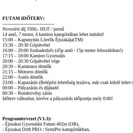
FUTAM IDŐTERV:
-----------------------------------
Nevezési díj 3500,- HUF / jarmű
14 autó, 7 motor, 4 kamion kategóriában lehet indulni!
15:00 – Kapunyitás Lóerők Éjszakája(TM)
15:30 – 20:30 Gépátvétel
16:00 – 20:00 Szabadedzés (45p autó / 15p motor felosztásban!)
17:15 – 18:00 Kamion Gyorsulás
20:00 – 20:30 Gépátvétel vége
20:30 – Kamionos döntők
21:15 – Motoros döntők
22:00 – Autós döntők
23:00 – Kapuzárás (Belépési lehetőség lezárva, már csak kifelé lehet
00:00 – Pályazárás és díjátadó
00:30 – Rendezvény zárás
Időterv változhat, kivéve a pályazárás időpontja mely 0:00!
Programtervezet (V1.3):
- Éjszakai Gyorsulási Futam 402m (OB),
- Éjszakai Drift PRO / SemiPro kategóriákban,