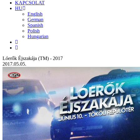
KAPCSOLAT
HU
English
German
Spanish
Polish
Hungarian
Lóerők Éjszakája (TM) - 2017
2017.05.05.