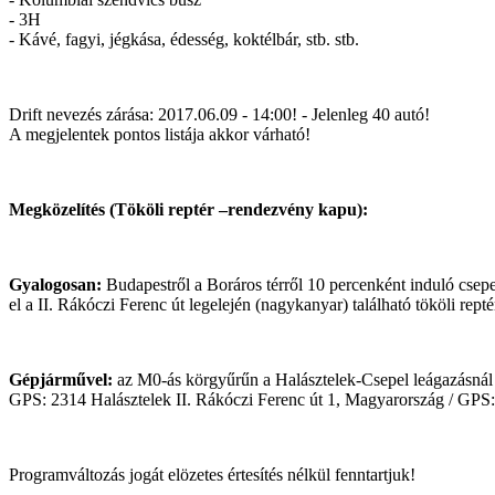
- 3H
- Kávé, fagyi, jégkása, édesség, koktélbár, stb. stb.
Drift nevezés zárása: 2017.06.09 - 14:00! - Jelenleg 40 autó!
A megjelentek pontos listája akkor várható!
Megközelítés (Tököli reptér –rendezvény kapu):
Gyalogosan:
Budapestről a Boráros térről 10 percenként induló csepe
el a II. Rákóczi Ferenc út legelején (nagykanyar) található tököli rep
Gépjárművel:
az M0-ás körgyűrűn a Halásztelek-Csepel leágazásnál ke
GPS: 2314 Halásztelek II. Rákóczi Ferenc út 1, Magyarország / GP
Programváltozás jogát elözetes értesítés nélkül fenntartjuk!