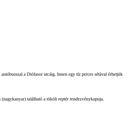
utóbusszal a Diófasor utcáig. Innen egy tíz perces sétával érhetjük
 (nagykanyar) található a tököli reptér rendezvénykapuja.