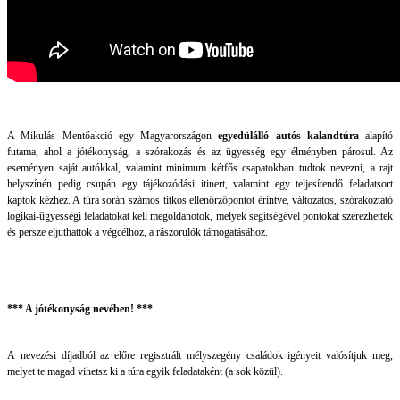
A Mikulás Mentőakció egy Magyarországon
egyedülálló autós kalandtúra
alapító
futama, ahol a jótékonyság, a szórakozás és az ügyesség egy élményben párosul. Az
eseményen saját autókkal, valamint minimum kétfős csapatokban tudtok nevezni, a rajt
helyszínén pedig csupán egy tájékozódási itinert, valamint egy teljesítendő feladatsort
kaptok kézhez. A túra során számos titkos ellenőrzőpontot érintve, változatos, szórakoztató
logikai-ügyességi feladatokat kell megoldanotok, melyek segítségével pontokat szerezhettek
és persze eljuthattok a végcélhoz, a rászorulók támogatásához.
*** A jótékonyság nevében! ***
A nevezési díjadból az előre regisztrált mélyszegény családok igényeit valósítjuk meg,
melyet te magad vihetsz ki a túra egyik feladataként (a sok közül).