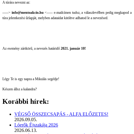
A túrára nevezni az:
----->
info@mentoakcio.hu
<-----
e-mailcímen tudsz, a válaszlevélben pedig megkapod a
túra jelentkezési űrlapját, melyben adataidat kitöltve adhatod le a nevezésed.
Az esemény zártkörű, a nevezés határidő
2021. január 10!
Légy Te is egy napra a Mikulás segédje!
Készen állsz a kalandra?
Korábbi hírek:
VÉGSŐ ÖSSZECSAPÁS - ALFA ELŐZETES!
2026.09.05.
Lóerők Éjszakája 2026
2026.06.13.