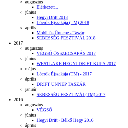
augusztus
Elérkezett...
június
Hegyi Drift 2018
Lóerők Éjszakája (TM) 2018
április
Mobilitás Ünnepe - Taszár
SEBESSÉG FESZTIVÁL 2018
2017
augusztus
VÉGSŐ ÖSSZECSAPÁS 2017
június
WESTLAKE HEGYI DRIFT KUPA 2017
május
Lóerők Éjszakája (TM) - 2017
április
DRIFT ÜNNEP TASZÁR
január
SEBESSÉG FESZTIVÁL(TM) 2017
2016
augusztus
VÉGSŐ
június
Hegyi Drift - Bélkő Hegy 2016
április