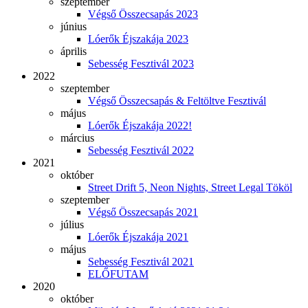
szeptember
Végső Összecsapás 2023
június
Lóerők Éjszakája 2023
április
Sebesség Fesztivál 2023
2022
szeptember
Végső Összecsapás & Feltöltve Fesztivál
május
Lóerők Éjszakája 2022!
március
Sebesség Fesztivál 2022
2021
október
Street Drift 5, Neon Nights, Street Legal Tököl
szeptember
Végső Összecsapás 2021
július
Lóerők Éjszakája 2021
május
Sebesség Fesztivál 2021
ELŐFUTAM
2020
október