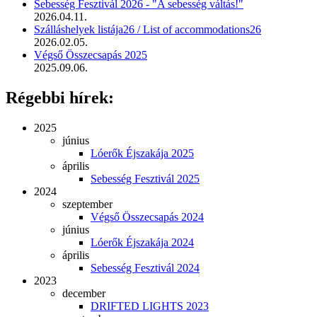
Sebesség Fesztivál 2026 - "A sebesség váltás!"
2026.04.11.
Szálláshelyek listája26 / List of accommodations26
2026.02.05.
Végső Összecsapás 2025
2025.09.06.
Régebbi hírek:
2025
június
Lóerők Éjszakája 2025
április
Sebesség Fesztivál 2025
2024
szeptember
Végső Összecsapás 2024
június
Lóerők Éjszakája 2024
április
Sebesség Fesztivál 2024
2023
december
DRIFTED LIGHTS 2023