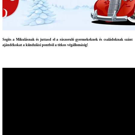
Segíts a Mikulásnak és juttasd el a rászoruló gyermekeknek és családoknak szánt
ajándékokat a kiindulási pontból a titkos végállomásig!