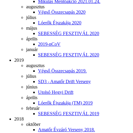
Mikulás Mentőakció 2021.01.24.
augusztus
Végső Összecsapás 2020
július
Lóerők Éjszakája 2020
május
SEBESSÉG FESZTIVÁL 2020
április
2019-nCoV
január
SEBESSÉG FESZTIVÁL 2020
2019
augusztus
Végső Összecsapás 2019.
július
SD3 - Amatőr Drift Verseny
június
Utolsó Hegyi Drift
április
Lóerők Éjszakája (TM) 2019
február
SEBESSÉG FESZTIVÁL 2019
2018
október
Amatőr Évzáró Verseny 2018.