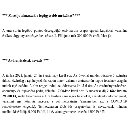
*** Mivel jutalmazzuk a legügyesebb túrázókat? ***
A túra során legtöbb pontot összegyűjtő első három csapat egyedi kupákkal, valamint
értékes tárgyi nyereményekben részesül. Fődíjunk már 300.000 Ft érték felett jár!
*** A túra részletei, nevezés ***
A túrára 2021. január 24-én (vasárnap) kerül sor. Az útvonal minden résztvevő számára
titkos, kizárólag a rajt helyszínén kapott itiner, valamint a túra során kapott feladatok alapján
tudtok tájékozódni. A túra reggel indul, az időtartama kb. 5-6 óra. Az eredményhirdetésre,
adomány- és díjátadóra pedig délután 17:00-kor kerül sor.
A nevezési díj
2 főre bruttó
29.900 Ft,
mely tartalmazza a túra közben szükséges belépőket, szállítandó adományokat,
valamint egy könnyű vacsorát a cél helyszínén (amennyiben ezt a COVID-19
rendelkezések engedik).
Természetesen több fős csapatokban is nevezhettek, minden
további kísérő díja 9.900 Ft / fő, 14 év alatti gyermekek esetén 4.900 Ft / fő .