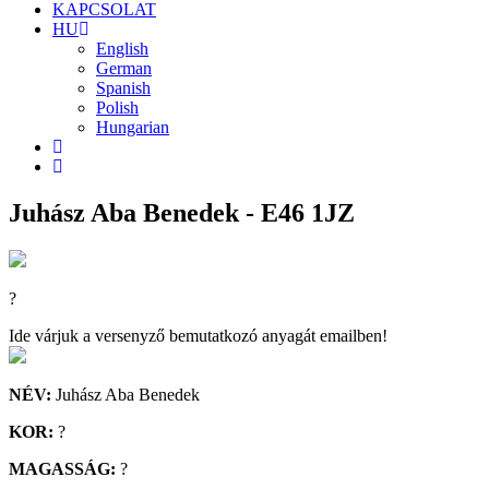
KAPCSOLAT
HU
English
German
Spanish
Polish
Hungarian
Juhász Aba Benedek - E46 1JZ
?
Ide várjuk a versenyző bemutatkozó anyagát emailben!
NÉV:
Juhász Aba Benedek
KOR:
?
MAGASSÁG:
?